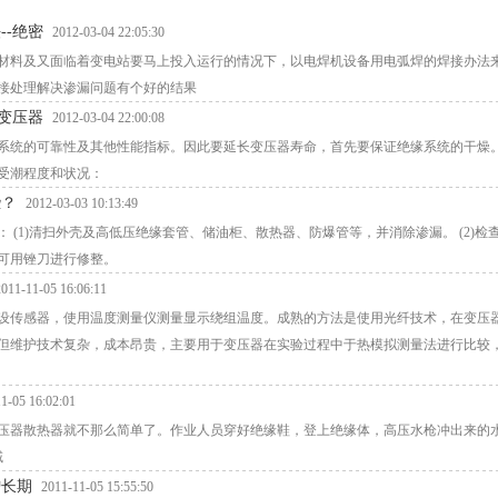
-绝密
2012-03-04 22:05:30
材料及又面临着变电站要马上投入运行的情况下，以电焊机设备用电弧焊的焊接办法
接处理解决渗漏问题有个好的结果
变压器
2012-03-04 22:00:08
统的可靠性及其他性能指标。因此要延长变压器寿命，首先要保证绝缘系统的干燥。
受潮程度和状况：
些？
2012-03-03 10:13:49
(1)清扫外壳及高低压绝缘套管、储油柜、散热器、防爆管等，并消除渗漏。 (2)检
可用锉刀进行修整。
2011-11-05 16:06:11
设传感器，使用温度测量仪测量显示绕组温度。成熟的方法是使用光纤技术，在变压
但维护技术复杂，成本昂贵，主要用于变压器在实验过程中于热模拟测量法进行比较
1-05 16:02:01
压器散热器就不那么简单了。作业人员穿好绝缘鞋，登上绝缘体，高压水枪冲出来的
域
增长期
2011-11-05 15:55:50