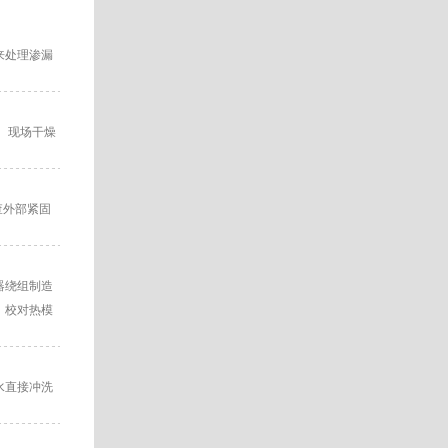
来处理渗漏
 现场干燥
查外部紧固
器绕组制造
，校对热模
水直接冲洗